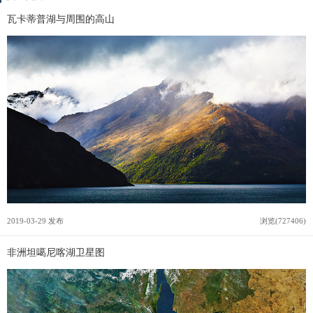
瓦卡蒂普湖与周围的高山
2019-03-29 发布
浏览(727406)
非洲坦噶尼喀湖卫星图