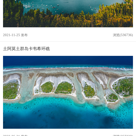
2021-11-25 发布
浏览(536736)
土阿莫土群岛卡韦希环礁