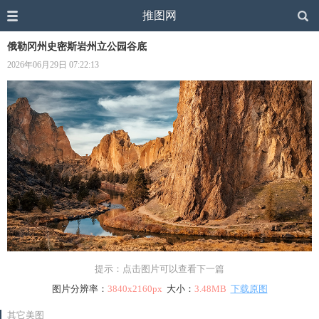
推图网
俄勒冈州史密斯岩州立公园谷底
2026年06月29日 07:22:13
提示：点击图片可以查看下一篇
图片分辨率：
3840x2160px
大小：
3.48MB
下载原图
其它美图