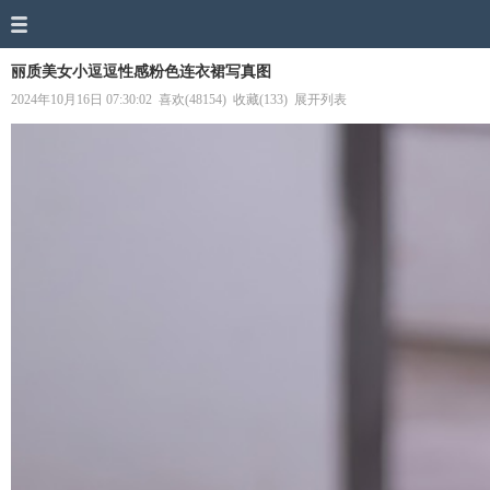
丽质美女小逗逗性感粉色连衣裙写真图
2024年10月16日 07:30:02
喜欢(48154)
收藏(133)
展开列表