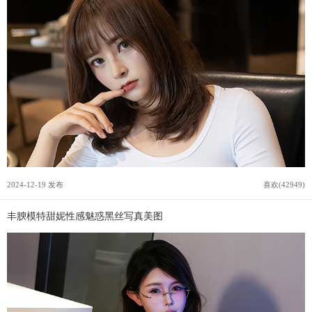
2024-12-19 发布
喜欢(42949)
丰腴模特甜妮性感魅惑黑丝写真美图