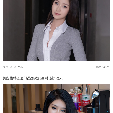
2025-05-05 发布
喜欢(33324)
美腿模特蓝夏凹凸别致的身材热辣动人