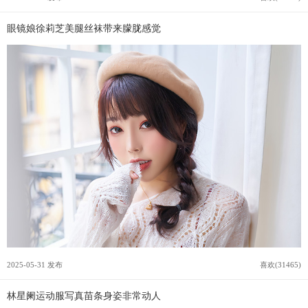
眼镜娘徐莉芝美腿丝袜带来朦胧感觉
2025-05-31 发布
喜欢(31465)
林星阑运动服写真苗条身姿非常动人