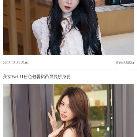
2025-03-31 发布
喜欢(35856)
美女Well11粉色包臀裙凸显曼妙身姿