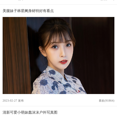
美腿妹子林星阑身材特好有看点
2023-02-27 发布
喜欢(91864)
清新可爱小萌妹蠢沫沫户外写真图