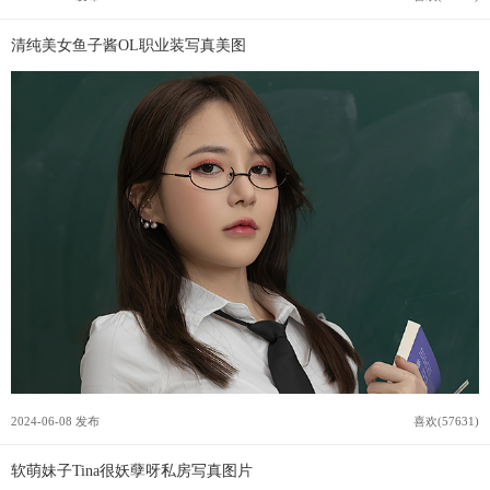
清纯美女鱼子酱OL职业装写真美图
2024-06-08 发布
喜欢(57631)
软萌妹子Tina很妖孽呀私房写真图片