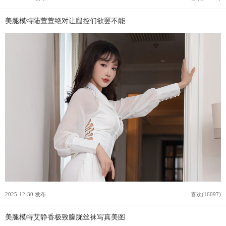
美腿模特陆萱萱绝对让腿控们欲罢不能
2025-12-30 发布
喜欢(16097)
美腿模特艾静香极致朦胧丝袜写真美图