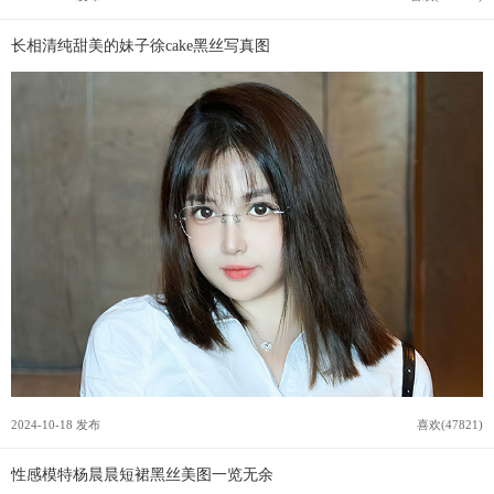
长相清纯甜美的妹子徐cake黑丝写真图
2024-10-18 发布
喜欢(47821)
性感模特杨晨晨短裙黑丝美图一览无余