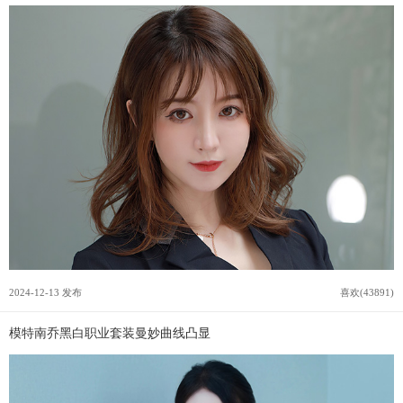
2024-12-13 发布
喜欢(43891)
模特南乔黑白职业套装曼妙曲线凸显