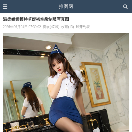
推图网
温柔娇媚模特卓娅祺空乘制服写真图
2026年06月04日 07:30:02
喜欢(4749)
收藏(13)
展开列表