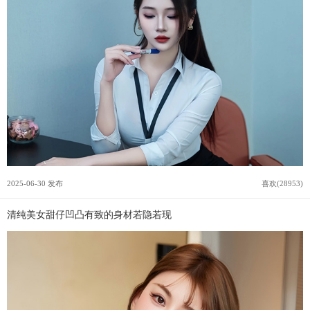
2025-06-30 发布
喜欢(28953)
清纯美女甜仔凹凸有致的身材若隐若现