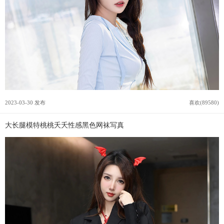
2023-03-30 发布
喜欢(89580)
大长腿模特桃桃夭夭性感黑色网袜写真