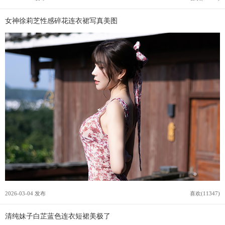
女神徐莉芝性感碎花连衣裙写真美图
2026-03-04 发布
喜欢(11347)
清纯妹子白芷蓝色连衣短裙美极了