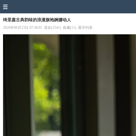
绮里嘉古典韵味的浪漫旗袍婀娜动人
2026年06月23日 07:30:01
喜欢(3541)
收藏(11)
展开列表