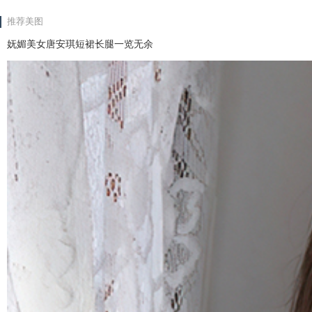
推荐美图
妩媚美女唐安琪短裙长腿一览无余