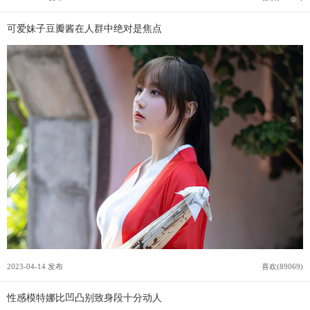
可爱妹子豆瓣酱在人群中绝对是焦点
2023-04-14 发布
喜欢(89069)
性感模特娜比凹凸别致身段十分动人