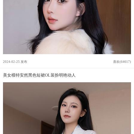
2024-02-25 发布
喜欢(64617)
美女模特安然黑色短裙OL装扮明艳动人