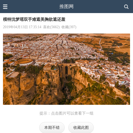
推图网
模特沈梦瑶双手难遮美胸欲遮还羞
2019年04月13日 17:35:14
喜欢(5662)
收藏(397)
提示：点击图片可以查看下一组
本期不错
收藏此图