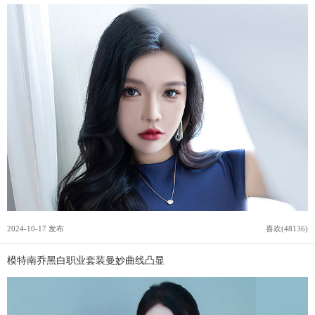
2024-10-17 发布
喜欢(48136)
模特南乔黑白职业套装曼妙曲线凸显