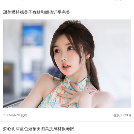
甜美模特糯美子身材和颜值近乎完美
2023-04-20 发布
喜欢(89293)
梦心玥深蓝色短裙美图高挑身材很养眼