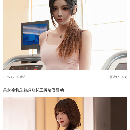
2025-07-30 发布
喜欢(27303)
美女徐莉芝魅惑修长玉腿暗香涌动